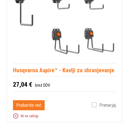
Husqvarna Aspire™ - Kavlji za shranjevanje
27,04 €
brez DDV
Preberite več
Primerjaj
Ni na zalogi