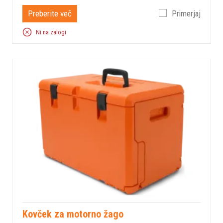
Preberite več
Primerjaj
Ni na zalogi
Kovček za motorno žago