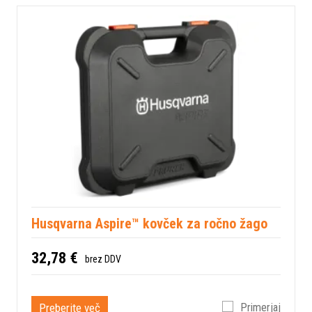
Husqvarna Aspire™ kovček za ročno žago
32,78 €
brez DDV
Preberite več
Primerjaj