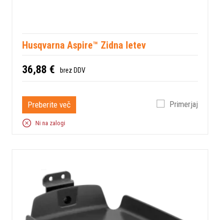
Husqvarna Aspire™ Zidna letev
36,88 €
brez DDV
Preberite več
Primerjaj
Ni na zalogi