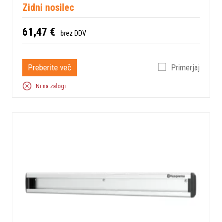
Zidni nosilec
61,47 €
brez DDV
Preberite več
Primerjaj
Ni na zalogi