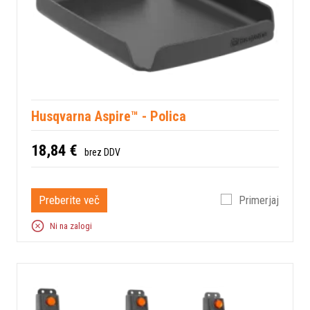
Husqvarna Aspire™ - Polica
18,84 €
brez DDV
Preberite več
Primerjaj
Ni na zalogi