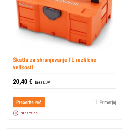
Škatla za shranjevanje TL razlilčne
velikosti
20,40 €
brez DDV
Preberite več
Primerjaj
Ni na zalogi