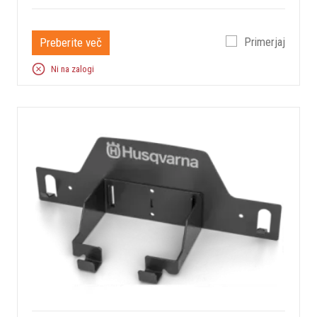
Preberite več
Primerjaj
Ni na zalogi