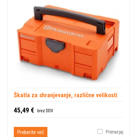
Škatla za shranjevanje, različne velikosti
45,49 €
brez DDV
Preberite več
Primerjaj