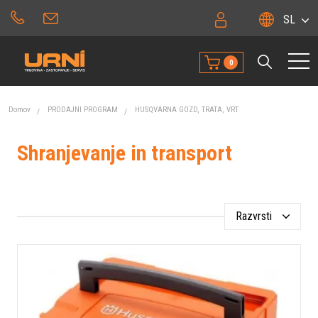
SL
0
Domov
PRODAJNI PROGRAM
HUSQVARNA GOZD, TRATA, VRT
Shranjevanje in transport
Razvrsti