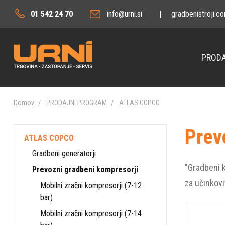
01 542 24 70
info@urni.si
|
gradbenistroji.c
PRODA
Domov
PRODAJNI PROGRAM
ATLAS COPCO
Prev
ATLAS COPCO
Gradbeni generatorji
"Gradbeni k
Prevozni gradbeni kompresorji
za učinkovi
Mobilni zračni kompresorji (7-12
bar)
Mobilni zračni kompresorji (7-14