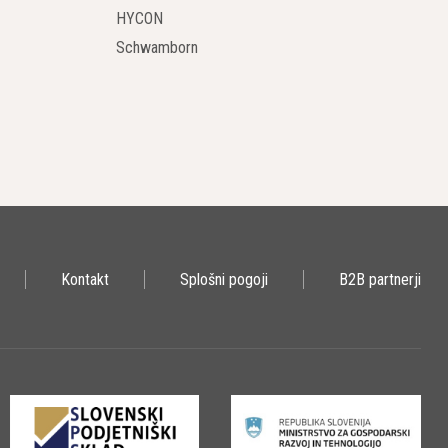
u.
HYCON
Schwamborn
čnih nalog, kot so pnevmatsko orodje, čiščenje cevi in ​​nanašanje
osti in trpežnosti. Zasnovani so za delo v zahtevnih okoljih
gojih.
a. Njihovi gradbeni kompresorji so opremljeni z visoko
ne samo zmanjšuje operativne stroške, temveč tudi zmanjšuje
Kontakt
Splošni pogoji
B2B partnerji
abo in vzdrževanje. Imajo intuitivne nadzorne panele in
o kompresorji enostavni za vzdrževanje, kar povečuje njihovo