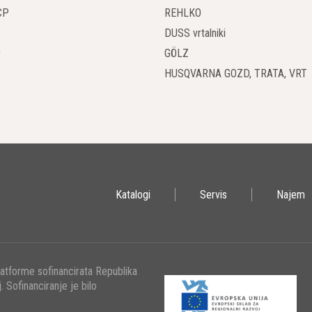
stnostih, kar omogoča izbiro, ki je popolnoma prilagojena vašemu projekt
CP
REHLKO
DUSS vrtalniki
iv Vir Stisnjenega Zraka
O
GÖLZ
h je zanesljiv vir stisnjenega zraka ključnega pomena za opravljanje razli
HUSQVARNA GOZD, TRATA, VRT
adbeni kompresorji Atlas Copco so znani po svoji visoki stopnji zanesljiv
, kar zagotavlja, da bodo delovali neprekinjeno tudi v najzahtevnejših po
Učinkovitost in Varčevanje z Gorivom
 je zavezan k varčevanju z gorivom in zmanjševanju stroškov obratovanj
 motorji in sodobnimi tehnologijami za optimizacijo porabe goriva. To 
Katalogi
Servis
Najem
iv na okolje.
na Uporaba in Vzdrževanje
dbeni kompresorji Atlas Copco so zasnovani z mislijo na enostavno upor
latforme sofinancirata Republika
unkcije za zagon, kar omogoča hitro namestitev in uporabo. Prav tako s
. Sofinanciranje je bilo
dobo in zagotavlja dolgoročno zanesljivost na gradbišču.