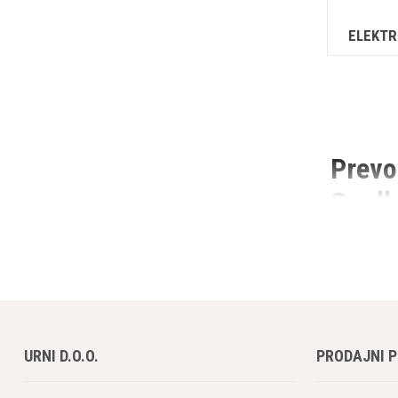
ELEKTR
Prevo
Gradb
Kompresorji
visokokakov
nepogrešljiv
Široka 
URNI D.O.O.
PRODAJNI 
Atlas Copco
projekta bos