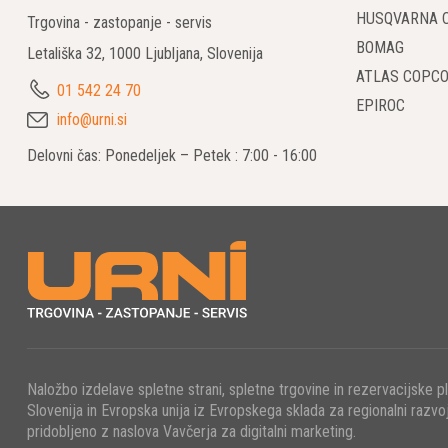
tehničnih la
HUSQVARNA 
Trgovina - zastopanje - servis
BOMAG
Letališka 32, 1000 Ljubljana, Slovenija
Zaneslj
ATLAS COPC
01 542 24 70
Na gradbišči
EPIROC
premazov. Gr
info@urni.si
gradbeništva
Delovni čas: Ponedeljek – Petek : 7:00 - 16:00
Visoka 
Atlas Copco
učinkovitimi
negativni vpl
Enostav
Prevozni gra
Naložbo izdelave spletne strani, spletne trgovine in rezervacijske p
enostavne f
Slovenija in Evropska unija iz Evropskega sklada za regionalni razvoj
življenjsko 
pridobljeno z naslova Vavčerja za digitalni marketing.