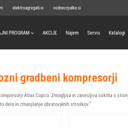
om
elektroagregati.si
vodnecrpalke.si
JNI PROGRAM
AKCIJE
Najem
Servis
Katalogi
ozni gradbeni kompresorji
ompresorji Atlas Copco: Zmogljiva in zanesljiva oskrba s stisnj
to delo in zmanjšanje obratovalnih stroškov."