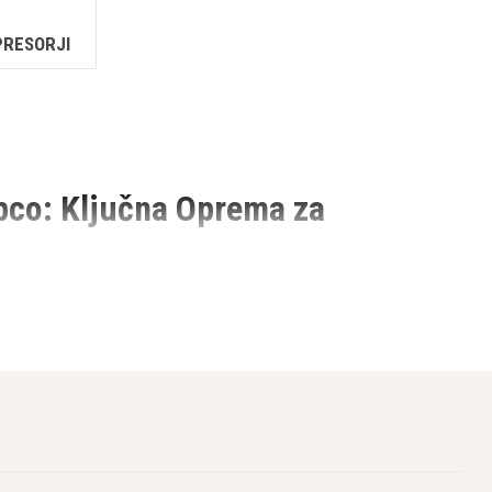
PRESORJI
pco: Ključna Oprema za
iznani proizvajalec gradbenih kompresorjev, zagotavlja
skali, zakaj so prevozni gradbeni kompresorji Atlas Copco
vost.
ajo različnim gradbenim projektom. Ne glede na obseg vašega
modeli kompresorjev se razlikujejo po moči, zmogljivosti in