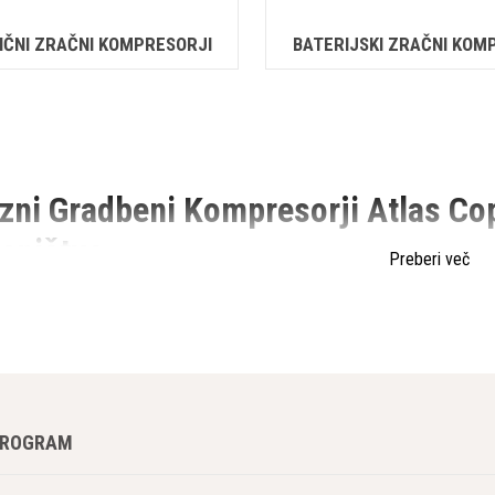
IČNI ZRAČNI KOMPRESORJI
BATERIJSKI ZRAČNI KOM
zni Gradbeni Kompresorji Atlas Co
eništvo
Preberi več
 so nepogrešljiv del gradbenih projektov po vsem svetu. Atlas Copco, pr
ostne rešitve za oskrbo z zrakom na gradbiščih. V tem članku bomo razi
a oprema za gradbene strokovnjake, ki zahtevajo zanesljivost in zmoglji
Ponudba Gradbenih Kompresorjev
PROGRAM
 ponuja široko paleto prevoznih gradbenih kompresorjev, ki se prilagaj
te pri Atlas Copcu našli kompresor, ki ustreza vašim zahtevam. Njihovi 